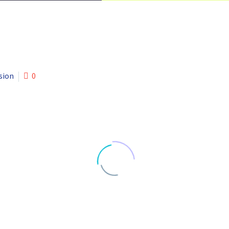
sion
0