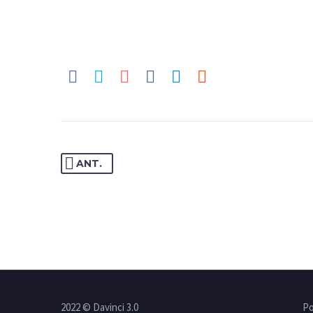
ANT.
2022 © Davinci 3.0
Po