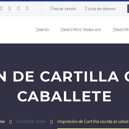
Iniciar sesión
Lista de deseos
INICIO
NUESTROS TRABAJOS
NUESTR
N DE CARTILLA 
CABALLETE
me
Portfolio Item
Impresión de Cartilla cocida al cabal