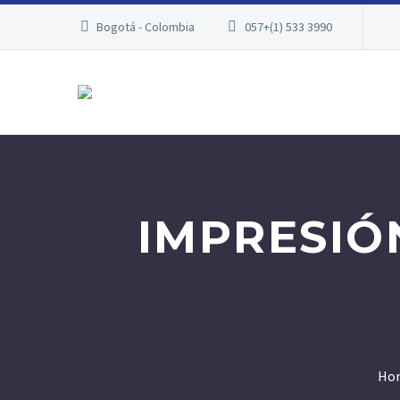
Bogotá - Colombia
057+(1) 533 3990
IMPRESIÓ
Ho