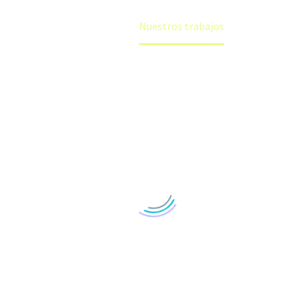
Home
Nuestros trabajos
CCTV STREAMING PARLAMENTO ANDINO
Pre-pro y Post- producción de streaming CCTV a 4 cámaras FullHD -Blackmagic switcher, micrófonos inalámbricos Shure,
9 julio, 2021 in
audiovisual