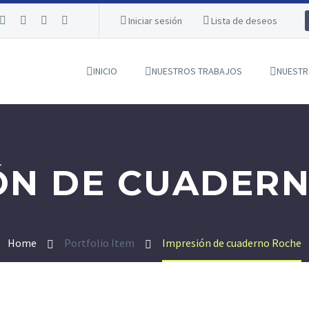
Iniciar sesión
Lista de deseos
INICIO
NUESTROS TRABAJOS
NUESTR
ÓN DE CUADER
Home
Portfolio Item
Impresión de cuaderno Roche